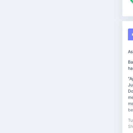
As
Ba
ha
"A
Ju
Do
me
me
be
Tu
Sh