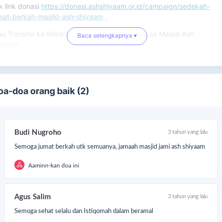
ik link donasi
https://donasi.ashshiyaam.or.id/campaign/sedekah-
mat-berkah-masjid-ash-shiyaam
,
au Transfer ke Rekening BSI No. 7190760892 an Masjid Ash
Baca selengkapnya ▾
iyaam,
au Tunai ke Bpk. Hendra Gunawan (Kabid Sosial, Ekonomi & UPZ
sjid Ash Shiyaam, WA 08159413441).
zaakumullahu khairan, Semoga Allah tambahkan keberkahan dan
oa-doa orang baik (2)
muliaan untuk Bapak/Ibu dan keluarga. Aamiin
ssalamualaikum wrwb.
Budi Nugroho
3 tahun yang lalu
Semoga jumat berkah utk semuanya, jamaah masjid jami ash shiyaam
Aaminn-kan doa ini
Agus Salim
3 tahun yang lalu
Semoga sehat selalu dan Istiqomah dalam beramal